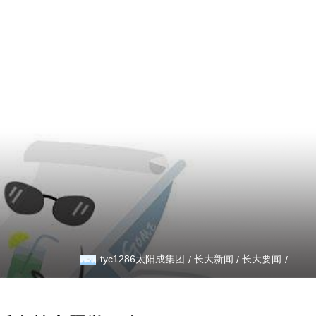
信息公开
校务公开
tyc1286太阳成集团
长大新闻
长大要闻
/
/
/