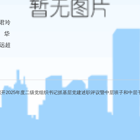
君玲
 牮
远超
开2025年度二级党组织书记抓基层党建述职评议暨中层班子和中层