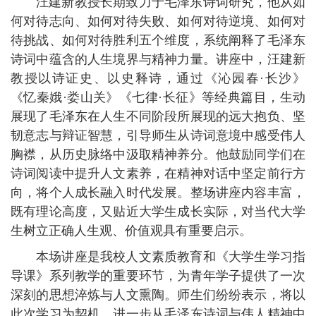
汪建新教授长期致力于毛泽东诗词研究，他从如
何对待志向、如何对待失败、如何对待逆境、如何对
待挑战、如何对待胜利五个维度，系统阐释了毛泽东
诗词中蕴含的人生境界与精神力量。讲座中，汪建新
教授以诗证史、以史释诗，通过《沁园春·长沙》
《忆秦娥·娄山关》《七律·长征》等经典篇目，生动
展现了毛泽东在人生不同阶段所展现的远大抱负、坚
韧意志与辩证智慧，引导师生从诗词意境中感受伟人
胸襟，从历史脉络中汲取精神养分。他鼓励同学们在
诗词阅读中提升人文素养，在精神对话中坚定前行方
向，将个人成长融入时代发展。整场讲座内容丰富，
既有理论高度，又贴近大学生成长实际，对当代大学
生树立正确人生观、价值观具有重要启示。
本场讲座是我校人文素质教育和《大学生学习指
导课》系列教学的重要环节，为青年学子提供了一次
深刻的思想淬炼与人文熏陶。师生们纷纷表示，将以
此次学习为契机，进一步从毛泽东诗词与伟人精神中