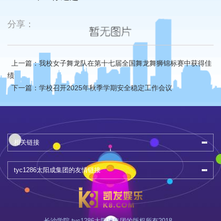
分享：
上一篇：我校女子舞龙队在第十七届全国舞龙舞狮锦标赛中获得佳
绩
下一篇：学校召开2025年秋季学期安全稳定工作会议
相关链接
tyc1286太阳成集团的友情链接
长沙学院 tyc1286太阳成集团的版权所有2018