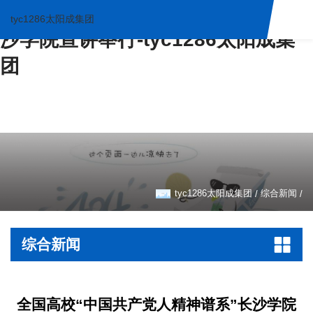
全国高校“中国共产党人精神谱系”长
tyc1286太阳成集团
沙学院宣讲举行-tyc1286太阳成集
团
tyc1286太阳成集团
综合新闻
/
/
综合新闻
全国高校“中国共产党人精神谱系”长沙学院